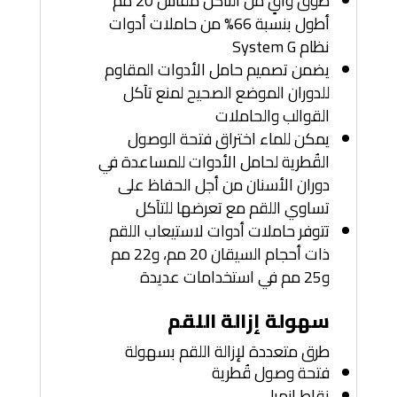
طوق واقٍ من التآكل مقاس 20 مم
أطول بنسبة 66% من حاملات أدوات
نظام System G
يضمن تصميم حامل الأدوات المقاوم
للدوران الموضع الصحيح لمنع تآكل
القوالب والحاملات
يمكن للماء اختراق فتحة الوصول
القُطرية لحامل الأدوات للمساعدة في
دوران الأسنان من أجل الحفاظ على
تساوي اللقم مع تعرضها للتآكل
تتوفر حاملات أدوات لاستيعاب اللقم
ذات أحجام السيقان 20 مم، و22 مم
و25 مم في استخدامات عديدة
سهولة إزالة اللقم
طرق متعددة لإزالة اللقم بسهولة
فتحة وصول قُطرية
نقاط إزميل