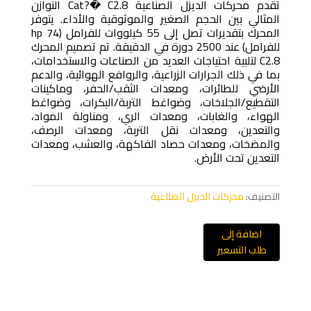
تقدم محركات الديزل الصناعية Cat?� C2.8 التوازن
المثالي بين الحجم الصغير والموثوقية والأداء. يتوفر
المحرك بتقديرات تصل إلى 55 كيلووات للفرامل (74 hp
للفرامل) عند 2500 دورة في الدقيقة. تم تصميم المحرك
C2.8 لتلبية احتياجات العديد من الصناعات والاستخدامات،
بما في ذلك الجرارات الزراعية، والروافع الهوائية، والدعم
الأرضي للطائرات، ومعدات الثقب/الحفر، وماكينات
التقطيع/الجلاخات، وضواغط التربة/البكرات، وضواغط
الهواء، والغابات، ومعدات الري، ومناولة المواد،
والتعدين، ومعدات نقل التربة، ومعدات الرصف،
والمضخات، ومعدات حصاد الفاكهة، والعشب، ومعدات
التعدين تحت الأرض.
التصنيف:
محركات الديزل الصناعية
اضافة إلى
طلب التسعير