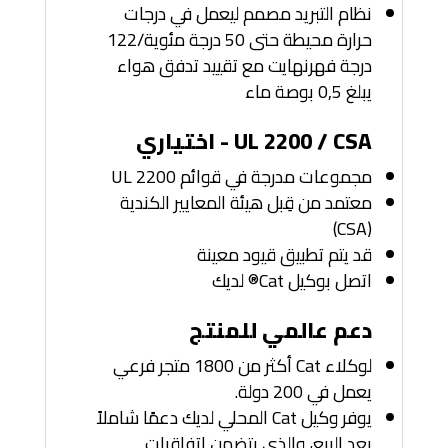
نظام التبريد مصمم ليعمل في درجات
حرارة محيطة حتى 50 درجة مئوية/122
درجة فهرنهايت مع تقييد تدفق هواء
يبلغ 0,5 بوصة ماء
UL 2200 / CSA - اختياري
مجموعات مدرجة في قوائم UL 2200
معتمد من قِبل هيئة المعايير الكندية
(CSA)
قد يتم تطبيق قيود معينة
اتصل بوكيل Cat® لديك
دعم عالمي للمنتج
لوكلاء Cat أكثر من 1800 متجر فرعي
يعمل في 200 دولة.
يوفر وكيل Cat المحلي لديك دعمًا شاملاً
بعد البيع، والذي يتضمن اتفاقيات