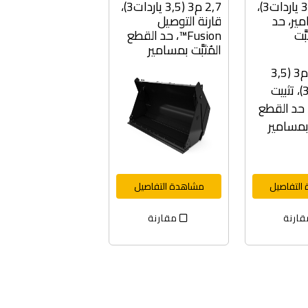
2,7 م3 (3,5 ياردات3)،
2,7 م3 (3,5 ياردات3)،
مير، حد
قارنة التوصيل
َّت
Fusion™، حد القطع
المُثبَّت بمسامير
التفاصيل
مشاهدة التفاصيل
ارنة
مقارنة