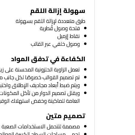
سهولة إزالة اللقم
طرق متعددة لإزالة اللقم بسهولة
فتحة وصول قُطرية
نقاط إزميل
وصول خلفي عبر القالب
الكفاءة في تدفق المواد
تعمل الزاوية الحلزونية المحسنة على زي
تم تصميم القوالب خصوصًا لكل جانب من
ويتم ضبط أبعاد مجاديف الإطلاق واختبا
ويقلل تصميم الدوار من تآكل المكونا
العامة للماكينة وخفض استهلاك الوقو
تصميم متين
مصممة لتتحمل الاستخدامات الصعبة وإط
تحمي مساحات السطح الكبيرة المعالجة ح