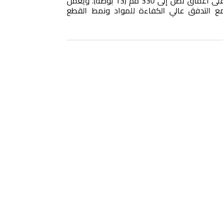
الإزالة الكاملة لأسطح الطرق على أعماق تصل إلى 330 مم (13 بوصة). ويعمل
 مع التدفق عالي الكفاءة للمواد ونمط القطع