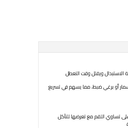
لية الاستبدال ويقلل وقت التعطل
مسمار أو برغي ضبط، مما يسهم في تسريع
على تساوي اللقم مع تعرضها للتآكل