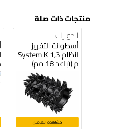
منتجات ذات صلة
الدوارات
ا
أسطوانة التفريز
أ
لنظام System K 1,3
م (تباعد 18 مم)
م
مشاهدة التفاصيل