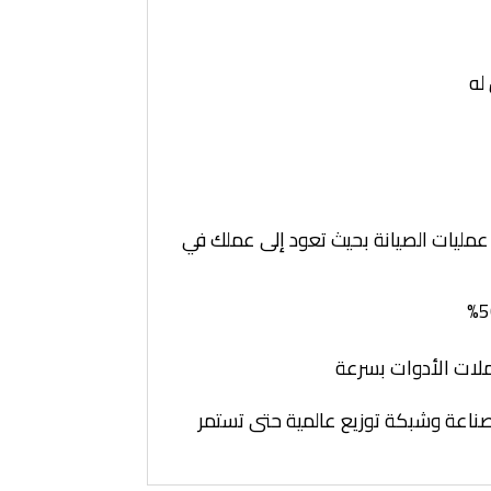
له
 في تحقيق أقصى إنتاجية، ودوارات System K مصممة لتبسيط عمليات الصيانة بحيث تعود إلى عملك في
وى الصناعة وشبكة توزيع عالمية حتى تستمر