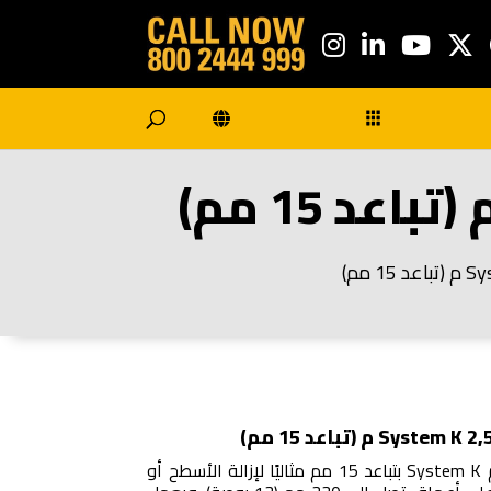
يُعَد دوار التفريز القياسي لنظام System K بتباعد 15 مم مثاليًا لإزالة الأسطح أو