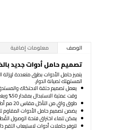
الوصف
معلومات إضافية
تصميم حامل أدوات جديد بال
يتميز حامل الأدوات بطرق متعددة لإزالة ا
المستهلك لصيانة الدوار.
يعمل تصميم حلقة الاحتكاك والمستدق ع
وقت عملية الاستبدال بمقدار 50% ويغني عن المثبتات أو الربط
طوق واقٍ من التآكل مقاس 20 مم أطول بنسبة 66% من حاملات أدوات نظام System G
يضمن تصميم حامل الأدوات المقاوم للد
يمكن للماء اختراق فتحة الوصول القُط
تتوفر حاملات أدوات لاستيعاب اللقم ذات أحجام السيقان 20 مم، و22