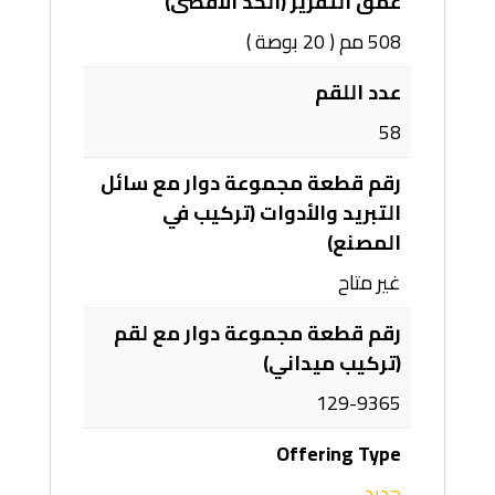
عمق التفريز (الحد الأقصى)
508 مم ( 20 بوصة )
عدد اللقم
58
رقم قطعة مجموعة دوار مع سائل
التبريد والأدوات (تركيب في
المصنع)
غير متاح
رقم قطعة مجموعة دوار مع لقم
(تركيب ميداني)
129-9365
Offering Type
جديد