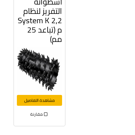
أسطوانة
التفريز لنظام
System K 2,2
م (تباعد 25
مم)
مشاهدة التفاصيل
مقارنة