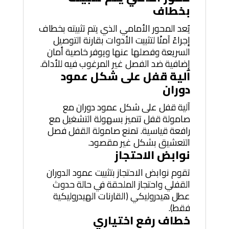
بخطاف
يُعد المحور الأمامي الذي يتم تثبيته بخطاف
إجراءً آمنًا لتثبيت الأدوات بقارنة التوصيل
السريعة وفصلها عنها ويوفر خاصية أمان
إضافية ضد الفصل غير المرغوب فيه للأداة.
آلية قفل على شكل عمود
دوران
آلية قفل على شكل عمود دوران مع
صامولة قفل تتميز بسهولة التشغيل مع
رافعة قياسية. تمنع صامولة القفل فصل
التعشيق بشكل غير مقصود.
نوابض الاحتجاز
تقوم نوابض الاحتجاز بتثبيت عمود الدوران
القفلي واحتجاز الملحقة في حالة حدوث
عطل هيدروليكي (القارنات الهيدروليكية
فقط).
خطاف رفع اختياري