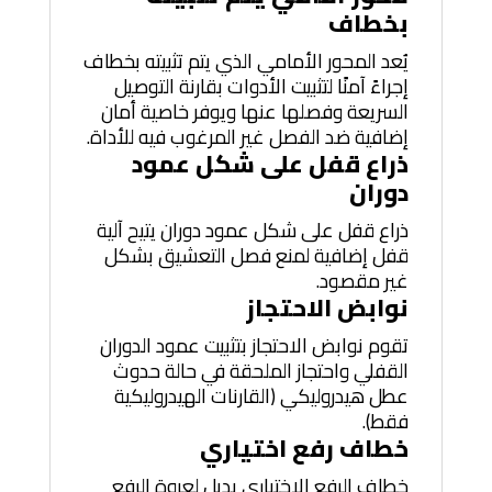
بخطاف
يُعد المحور الأمامي الذي يتم تثبيته بخطاف
إجراءً آمنًا لتثبيت الأدوات بقارنة التوصيل
السريعة وفصلها عنها ويوفر خاصية أمان
إضافية ضد الفصل غير المرغوب فيه للأداة.
ذراع قفل على شكل عمود
دوران
ذراع قفل على شكل عمود دوران يتيح آلية
قفل إضافية لمنع فصل التعشيق بشكل
غير مقصود.
نوابض الاحتجاز
تقوم نوابض الاحتجاز بتثبيت عمود الدوران
القفلي واحتجاز الملحقة في حالة حدوث
عطل هيدروليكي (القارنات الهيدروليكية
فقط).
خطاف رفع اختياري
خطاف الرفع الاختياري بديل لعروة الرفع