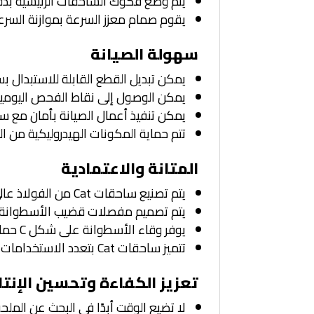
يتم وضع فكوك الساحقات الرئيسية بدقة مع إتاحة الدوران بزاوية 
يقوم صمام معزز السرعة بموازنة السر
سهولة الصيانة
يمكن تبديل القطع القابلة للاستبدال ب
يمكن الوصول إلى نقاط الفحص اليومية ل
يمكن تنفيذ أعمال الصيانة بأمان مع
تتم حماية المكونات الهيدروليكية من 
المتانة والاعتمادية
يتم تصنيع ساحقات Cat من الفولاذ عالي القوة والمقاوم للتآكل، خصوصًا في المناطق المعرضة للتآكل الزائد.
يتم تصميم مفصلات قضيب الأسطوانة ال
يوفر وقاء الأسطوانة على شكل C حماية إضافية ضد هدم الخرسانة.
تتميز ساحقات Cat بتعدد الاستخدامات في أعمال الهدم، مما يجعلها اختيارك الأفضل لمجموعة واسعة من مواقع العمل.
تعزيز الكفاءة وتحسين الإنتا
لا تضيع الوقت أبدًا في البحث عن الملحقات التي تر