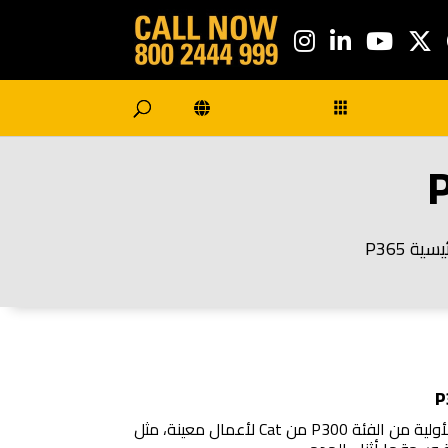
ة P365
تم تصميم الساحقات الرئيسية الأولية من الفئة P300 من Cat لأعمال معينة، مثل