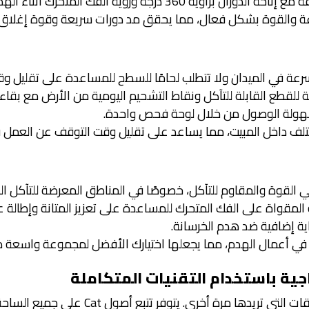
360 درجة ورؤية الفك المتحرك أثناء الهدم.
عة والقوة بشكل فعال، مما يحقق مد دورات سريعة وقوة إغلاق قو
سرعة في الميدان ولا تتطلب لحامًا للسطح للمساعدة على تقليل وق
لقطع القابلة للتآكل ونقاط التشحيم اليومية من الأرض مع بقاء 
 سهولة الوصول من خلال لوحة فحص واحدة.
التلف داخل المبيت، مما يساعد على تقليل وقت التوقف عن العمل
مقواة على الفك المتحرك للمساعدة على تعزيز المتانة وإطالة ع
جية باستخدام التقنيات المتكاملة
يدها مرة أخرى. يتوفر تتبع أصول Cat على جميع الساحقات.