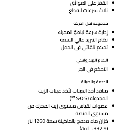
القفز على العوائق
ثلاث سرعات للقطع
مجموعة نقل الحركة
إدارة سرعة تباطؤ المحرك
نظام التبريد عالي السعة
تحكم تلقائي في الحمل
النظام الهيدروليكي
التحكم في الجر
الخدمة والصيانة
منافذ أخذ العينات لأخذ عينات الزيت
المجدولة (S·O·S℠)
عصوات لقياس مستوى زيت المحرك من
مستوى المنصة
خزان ماء مدمج بالماكينة سعة 1260 لتر
(332,9 جالون)