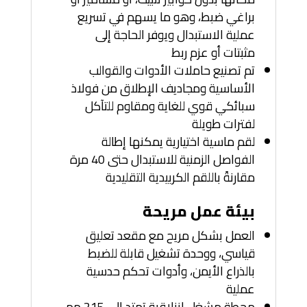
براغي ضبط، وهو ما يسهم في تسريع
عملية الاستبدال ويوفر الحاجة إلى
مثبتات أو عزم ربط
تم تصنيع حاملات الأدوات والقوالب
الأساسية ومجاديف الإطلاق من فولاذ
سبائكي قوي للغاية ومقاوم للتآكل
لفترات طويلة
لقم ماسية اختيارية يمكنها إطالة
الفواصل الزمنية للاستبدال حتى 40 مرة
مقارنةً باللقم الكربيدية التقليدية
بيئة عمل مريحة
العمل بشكل مريح مع مقعد تعليق
قياسي، ووحدة تشغيل قابلة للضبط
بالذراع الأيمن، وأدوات تحكم حدسية
عملية
محطة مشغل انزلاقية تمتد إلى 215 مم