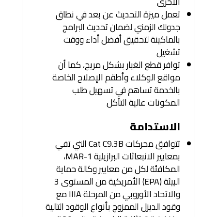
الأخرى
تعمل ميزة التحديث عن بعد في نطاق
جدولك الزمني لضمان تحديث البرامج
بالماكينة لتحقيق أفضل أداء ووقت
تشغيل
توافر قطع الغيار بشكل مريح، كما أن
مواقع الوكلاء وأطقم الإصلاح الخاصة
بالخدمة تساهم في تسهيل طلب
المكونات عالية التآكل
الاستدامة
تتوافق محركات Cat C9.3B التي تفي
بمعايير الانبعاثات البرازيلية MAR-1،
المكافئة لكل من معايير وكالة حماية
البيئة (EPA) الأمريكية من المستوى 3
والاتحاد الأوروبي من المرحلة IIIA مع
وقود الديزل الممزوج بأنواع الوقود التالية