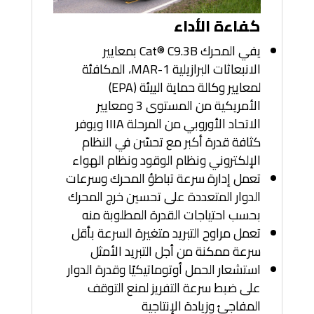
كفاءة الأداء
يفي المحرك Cat® C9.3B بمعايير
الانبعاثات البرازيلية MAR-1، المكافئة
لمعايير وكالة حماية البيئة (EPA)
الأمريكية من المستوى 3 ومعايير
الاتحاد الأوروبي من المرحلة IIIA ويوفر
كثافة قدرة أكبر مع تحسّن في النظام
الإلكتروني ونظام الوقود ونظام الهواء
تعمل إدارة سرعة تباطؤ المحرك وسرعات
الدوار المتعددة على تحسين خرج المحرك
بحسب احتياجات القدرة المطلوبة منه
تعمل مراوح التبريد متغيرة السرعة بأقل
سرعة ممكنة من أجل التبريد الأمثل
استشعار الحمل أوتوماتيكيًا وقدرة الدوار
على ضبط سرعة التفريز لمنع التوقف
المفاجئ وزيادة الإنتاجية