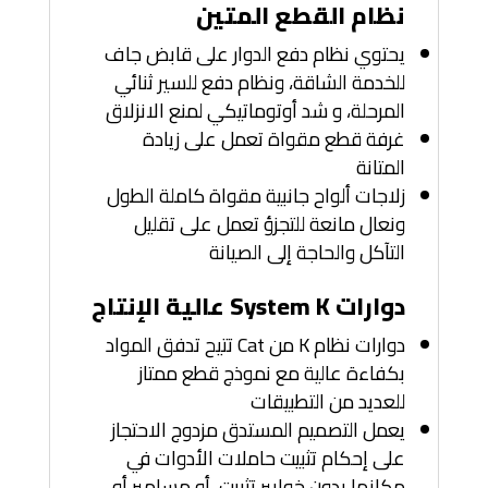
نظام القطع المتين
يحتوي نظام دفع الدوار على قابض جاف
للخدمة الشاقة، ونظام دفع للسير ثنائي
المرحلة، و شد أوتوماتيكي لمنع الانزلاق
غرفة قطع مقواة تعمل على زيادة
المتانة
زلاجات ألواح جانبية مقواة كاملة الطول
ونعال مانعة للتجزؤ تعمل على تقليل
التآكل والحاجة إلى الصيانة
دوارات System K عالية الإنتاج
دوارات نظام K من Cat تتيح تدفق المواد
بكفاءة عالية مع نموذج قطع ممتاز
للعديد من التطبيقات
يعمل التصميم المستدق مزدوج الاحتجاز
على إحكام تثبيت حاملات الأدوات في
مكانها بدون خوابير تثبيت، أو مسامير أو