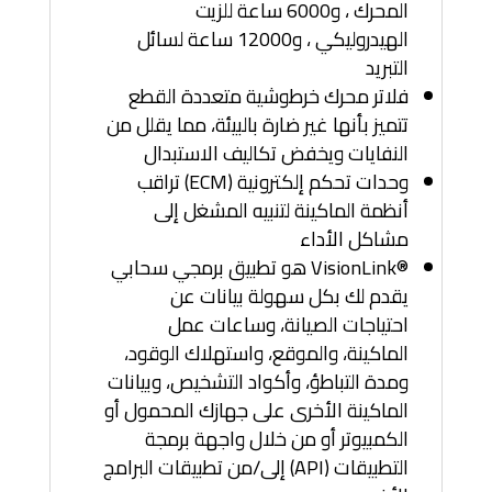
المحرك ، و6000 ساعة للزيت
الهيدروليكي ، و12000 ساعة لسائل
التبريد
فلاتر محرك خرطوشية متعددة القطع
تتميز بأنها غير ضارة بالبيئة، مما يقلل من
النفايات ويخفض تكاليف الاستبدال
وحدات تحكم إلكترونية (ECM) تراقب
أنظمة الماكينة لتنبيه المشغل إلى
مشاكل الأداء
VisionLink®‎ هو تطبيق برمجي سحابي
يقدم لك بكل سهولة بيانات عن
احتياجات الصيانة، وساعات عمل
الماكينة، والموقع، واستهلاك الوقود،
ومدة التباطؤ، وأكواد التشخيص، وبيانات
الماكينة الأخرى على جهازك المحمول أو
الكمبيوتر أو من خلال واجهة برمجة
التطبيقات (API) إلى/من تطبيقات البرامج