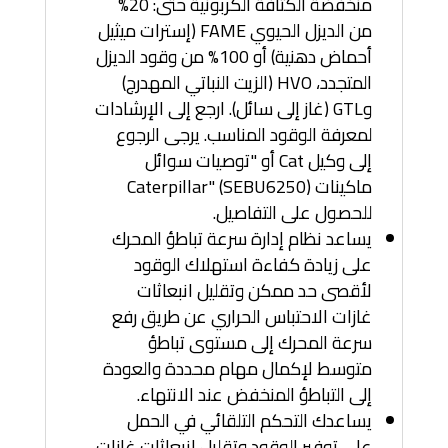
منخفضة الكثافة الكربونية حتى: 20%
من الديزل الحيوي FAME (إسترات ميثيل
أحماض دهنية) أو 100% من وقود الديزل
المتجدد، HVO (الزيت النباتي المهدرج)
وGTL (غاز إلى سائل). ارجع إلى الإرشادات
لمعرفة الوقود المناسب. يرجى الرجوع
إلى وكيل Cat أو "توصيات سوائل
ماكينات Caterpillar" (SEBU6250)
للحصول على التفاصيل.
يساعد نظام إدارة سرعة تباطؤ المحرك
على زيادة كفاءة استهلاك الوقود
لأقصى حد ممكن وتقليل انبعاثات
غازات الاحتباس الحراري عن طريق رفع
سرعة المحرك إلى مستوى تباطؤ
متوسط لإكمال مهام محددة والعودة
إلى التباطؤ المنخفض عند الانتهاء.
يساعدك التحكم التلقائي في الحمل
على توفير الوقود وتقليل انبعاثات غازات