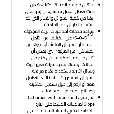
لا تقلل مواعيد الصيانة المتباعدة من
وقت تعطل العمل فحسب، بل إنها تقلل
أيضًا من كمية السوائل والفلاتر التي يتم
استبدالها طوال عمر الماكينة.
تساعد خدمات أخذ عينات الزيت المجدولة
SM
(S•O•S
) على الكشف عن التآكل
المفرط أو السوائل الملوثة أو غيرها من
المشاكل "غير المرئية" التي يمكن أن
تقلل من عمر المكونات. في كثير من
الحالات، يمكنك تمديد فترات تغيير الزيت
وسائل التبريد باستخدام نظام مراقبة
السوائل. استشر وكيل Cat الذي تتعامل
معه أو ارجع إلى دليل تشغيل الماكينة
وصيانتها لمزيد من المعلومات.
تتيح تقنية Cat Grade with Grade and
Slope لماكينات الكشط على البارد
التخطيط الدقيق للمواد للمساعدة على