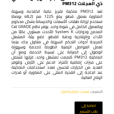
ذي العجلات PM312
تعد PM312 ماكينة تفريز عالية الكفاءة وسهلة
المناورة بعمق قطع يبلغ 1225 مم (48,2 بوصة)
تستخدم لإزالة طبقات الأسفلت والخرسانة بشكل محكوم
وبالعمق الكامل في شوط واحد. يوفر نظام Cat GRADE
المدمج ودوارات System K الأحدث مستوى عاليًا من
الأداء والإنتاجية ودقة القطع. تضع بيئة المشغل
المريحة أدوات التحكم السهلة في متناول يدك، بينما
تعمل الفواصل الزمنية الطويلة للخدمة وسهولة
الوصول إلى الصيانة على تبسيط الخدمة. ومع أن
الماكينة PM312 صُممت لمشغل واحد، فإنها تشتمل
على ميزات إضافية لأفراد الدعم على الأرض. وتتوفر
العديد من الخيارات لتحسين تعدد استخدامات الماكينة
عند الحاجة إلى القدرة المثلى على المناورة أو قدرات
الإنتاج العالية.
التصنيف:
معدات الكشط البارد
اضافة إلى
طلب التسعير