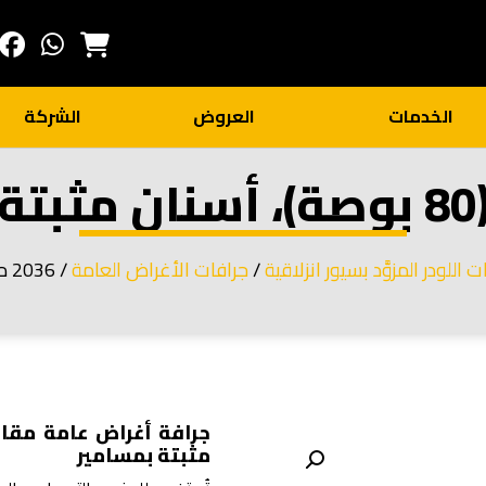
الخدمات
العروض
الشركة
ت اللودر المزوَّد بسيور انزلاقية
/
جرافات الأغراض العامة
/ 2036 مم (80 بوصة)، أسنان مثبتة بمسامير
مثبتة بمسامير