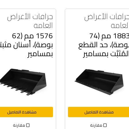
رافات الأغراض
جرافات الأغراض
لعامة
العامة
1883 مم (74
1576 مم (62
وصة)، حد القطع
بوصة)، أسنان مثبت
لمُثبَّت بمسامير
بمسامير
مشاهدة التفاصيل
مشاهدة التفاصيل
مقارنة
مقارنة