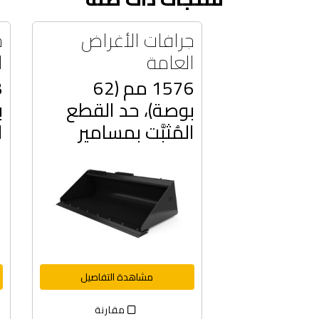
جرافات الأغراض
ج
العامة
ا
1576 مم (62
بوصة)، حد القطع
ب
المُثبَّت بمسامير
ا
مشاهدة التفاصيل
مقارنة