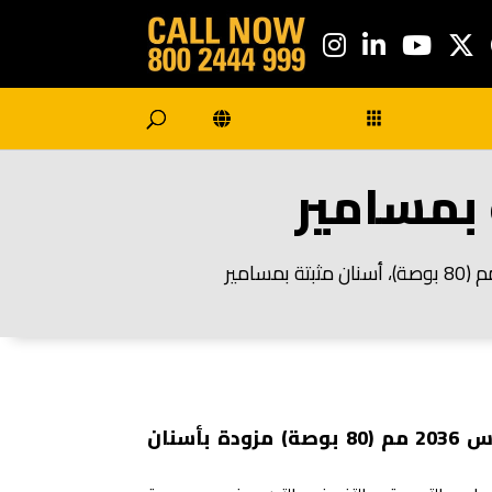
جرافة أغراض عامة مقاس 2036 مم (80 بوصة) مزودة بأسنان