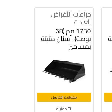
جرافات الأغراض
العامة
1730 مم (68
ة
بوصة)، أسنان مثبتة
بمسامير
مشاهدة التفاصيل
مقارنة