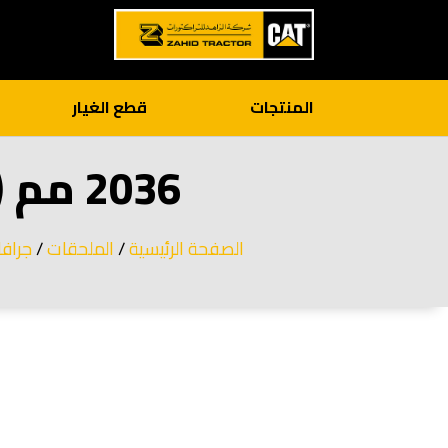
المنتجات
قطع الغيار
2036 مم (80 بوصة)، أسنان مثبتة بمسامير
الصفحة الرئيسية
/
الملحقات
/
جرافا