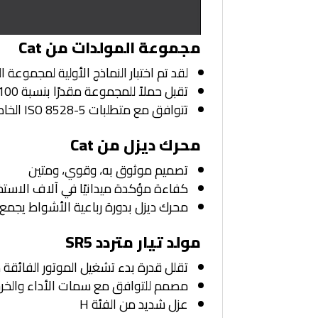
مجموعة المولدات من Cat
لقد تم اختبار النماذج الأولية لمجموعة المولدات
تقبل حملاً للمجموعة مقدرًا بنسبة 100% في خطوة واحدة وتلبي متطلبات التحميل وفقًا لمعايير NFPA 110 الأخرى
تتوافق مع متطلبات ISO 8528-5 الخاصة بحالة الاستقرار والاستجابة العابرة
محرك ديزل من Cat
تصميم موثوق به، وقوي، ومتين
كفاءة مؤكدة ميدانيًا في آلاف الاست
محرك ديزل بدورة رباعية الأشواط يجمع 
مولد تيار متردد SR5
تقلل قدرة بدء تشغيل الموتور الفائقة من
مصمم للتوافق مع سمات الأداء والخرج ا
عزل شديد من الفئة H