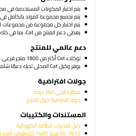
يتم اختيار المكونات المستخدمة في مج
يتم تجميع مجموعة المولد بالكامل في إحدى منشآت Caterpillar وفق
يتم اختبار كل مجموعة من مجموعات المولدات
يغطي دعم المنتج من Cat، بما في ذلك خدمة الوكلاء، وقطع الغيار، والضمان، نظام الطاقة من Cat بالكامل
دعم عالمي للمنتج
لوكلاء Cat أكثر من 1800 متجر فرعي يعمل في 200 دولة.
يوفر وكيل Cat المحلي لديك دعمًا شاملاً بعد البيع، والذي يتضمن اتفاقيات الصيانة والإصلاح
جولات افتراضية
منظر خارجي 360 درجة
جولة افتراضية حول المنتج
المستندات والكتيبات
دليل تقديرات الطاقة الكهربائية