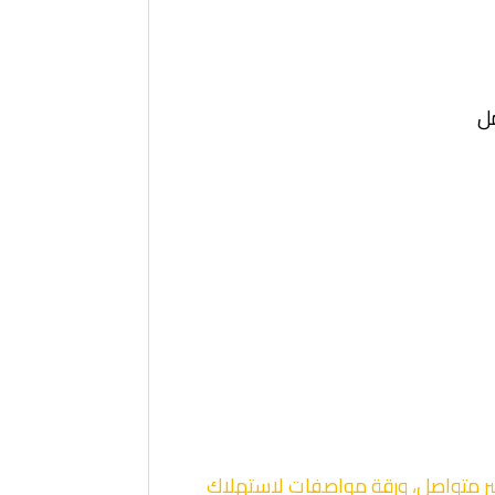
 احتياطي/MC، 1275 كيلوفولت أمبير أساسي، 1206 كيلوفولت أمبير متواصل، ورقة مواصفات لاستهلاك