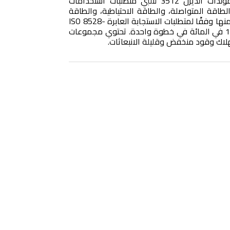
هرتز، تم تصنيع مجموعات المولدات الديزل 3512 لتلبي متطلبات استخدامات
طاقة المتواصلة، والطاقة الاحتياطية، والطاقة
الرئيسية لديك. وقد صممنا كلاً منها وفقًا لمتطلبات الاستجابة العابرة ISO 8528-
5 ولتقبل حملاً مقدرًا بنسبة 100 في المائة في خطوة واحدة. تحتوي مجموعات
اك وقود منخفض وقليلة الانبعاثات.