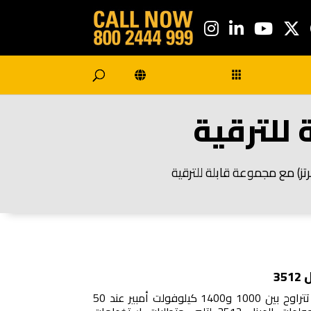
3
بفضل إنتاج طاقة موثوق بها تتراوح بين 1000 و1400 كيلوفولت أمبير عند 50