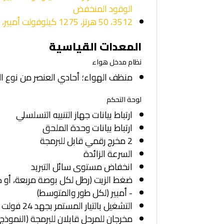
الوقود المنخفض
3512، 50 هرتز، 1275 كيلوفولت أمبير، أساسي-DCP، ورقة مواصفات لاستهلاك الوقود المنخفض
المعدات القياسية
نظام مدخل هواء
منظف الهواء؛ أحادي العنصر من نوع ا
لوحة التحكم
ارتباط بيانات جهاز التنبيه التسلسلي
ارتباط بيانات وحدة الملحق
2 مخرج رقمي قابل للبرمجة
السرعة الزائدة
انخفاض مستوى سائل التبريد
ضغط الزيت (رطل لكل بوصة مربعة، أو كي
- أمبير (لكل طور والمتوسط)
التشغيل بالتيار المستمر بجهد 24 فولت
مخرجان للمرحل قابلان للبرمجة (النموذج C)