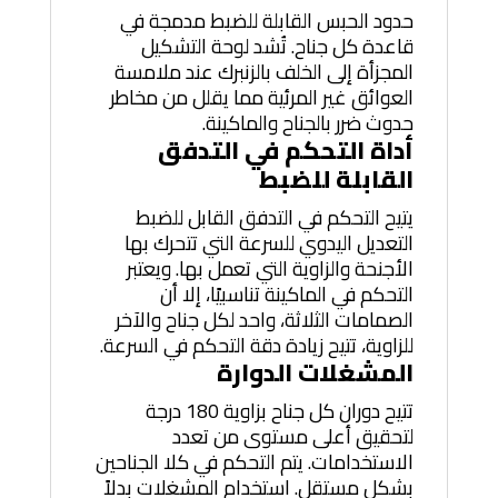
حدود الحبس القابلة للضبط مدمجة في
قاعدة كل جناح. تُشد لوحة التشكيل
المجزأة إلى الخلف بالزنبرك عند ملامسة
العوائق غير المرئية مما يقلل من مخاطر
حدوث ضرر بالجناح والماكينة.
أداة التحكم في التدفق
القابلة للضبط
يتيح التحكم في التدفق القابل للضبط
التعديل اليدوي للسرعة التي تتحرك بها
الأجنحة والزاوية التي تعمل بها. ويعتبر
التحكم في الماكينة تناسبيًا، إلا أن
الصمامات الثلاثة، واحد لكل جناح والآخر
للزاوية، تتيح زيادة دقة التحكم في السرعة.
المشغلات الدوارة
تتيح دوران كل جناح بزاوية 180 درجة
لتحقيق أعلى مستوى من تعدد
الاستخدامات. يتم التحكم في كلا الجناحين
بشكل مستقل. استخدام المشغلات بدلاً