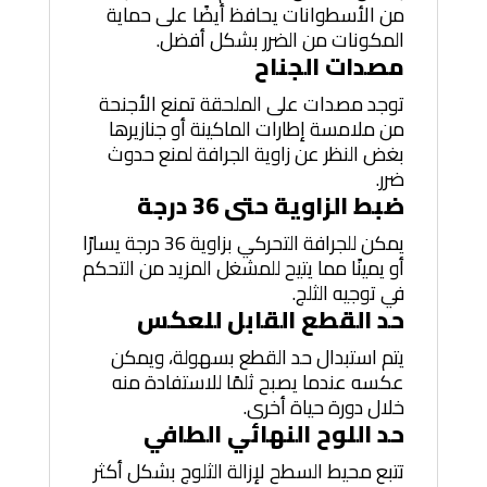
من الأسطوانات يحافظ أيضًا على حماية
المكونات من الضرر بشكل أفضل.
مصدات الجناح
توجد مصدات على الملحقة تمنع الأجنحة
من ملامسة إطارات الماكينة أو جنازيرها
بغض النظر عن زاوية الجرافة لمنع حدوث
ضرر.
ضبط الزاوية حتى 36 درجة
يمكن للجرافة التحركي بزاوية 36 درجة يسارًا
أو يمينًا مما يتيح للمشغل المزيد من التحكم
في توجيه الثلج.
حد القطع القابل للعكس
يتم استبدال حد القطع بسهولة، ويمكن
عكسه عندما يصبح ثلمًا للاستفادة منه
خلال دورة حياة أخرى.
حد اللوح النهائي الطافي
تتبع محيط السطح لإزالة الثلوج بشكل أكثر