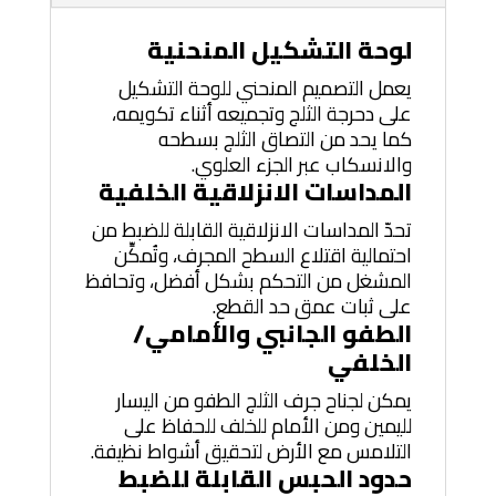
لوحة التشكيل المنحنية
يعمل التصميم المنحني للوحة التشكيل
على دحرجة الثلج وتجميعه أثناء تكويمه،
كما يحد من التصاق الثلج بسطحه
والانسكاب عبر الجزء العلوي.
المداسات الانزلاقية الخلفية
تحدّ المداسات الانزلاقية القابلة للضبط من
احتمالية اقتلاع السطح المجرف، وتُمكِّن
المشغل من التحكم بشكل أفضل، وتحافظ
على ثبات عمق حد القطع.
الطفو الجانبي والأمامي/
الخلفي
يمكن لجناح جرف الثلج الطفو من اليسار
لليمين ومن الأمام للخلف للحفاظ على
التلامس مع الأرض لتحقيق أشواط نظيفة.
حدود الحبس القابلة للضبط