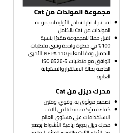
مجموعة المولدات من Cat
لقد تم اختبار النماذج الأولية لمجموعة
المولدات من Cat بالكامل
تقبل حملاً للمجموعة مقدرًا بنسبة
100% في خطوة واحدة وتلبي متطلبات
التحميل وفقًا لمعايير NFPA 110 الأخرى
تتوافق مع متطلبات ISO 8528-5
الخاصة بحالة الاستقرار والاستجابة
العابرة
محرك ديزل من Cat
تصميم موثوق به، وقوي، ومتين
كفاءة مؤكدة ميدانيًا في آلاف
الاستخدامات على مستوى العالم
محرك ديزل بدورة رباعية الأشواط يجمع
بين الأداء الثابت والتوفير الفائق للوقود