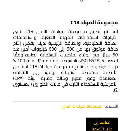
مجموعة المولد C18
لقد تم تطوير مجموعات مولدات الديزل C18 لتلبي
احتياجات استخدامات المهام الصعبة، واستخدامات
الطاقة الاحتياطية، والطاقة الرئيسية لديك. بفضل إنتاج
طاقة موثوق بها من 500 إلى 600 كيلووات أمبير عند
60 هرتز، مع الوفاء بمتطلبات الاستجابة العابرة وفقًا
للمعيار ISO 8528-5، ولتستوعب حملاً مقدرًا بنسبة 100 %
في خطوة واحدة. تتنوع مجموعات مولدات C18 لدينا من
الأنظمة منخفضة استهلاك الوقود إلى الأنظمة
المعتمدة وفق معيار وكالة حماية البيئة (EPA)
الأمريكية للاستخدام الثابت في حالات الطوارئ (المستوى
2).
التصنيف:
مجموعات مولدات الديزل
اضافة إلى
طلب التسعير