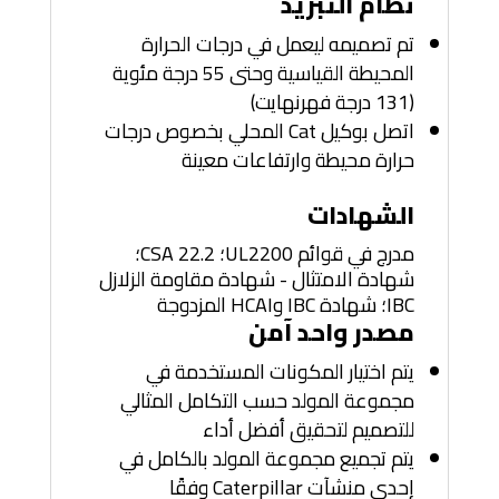
نظام التبريد
تم تصميمه ليعمل في درجات الحرارة
المحيطة القياسية وحتى 55 درجة مئوية
(131 درجة فهرنهايت)
اتصل بوكيل Cat المحلي بخصوص درجات
حرارة محيطة وارتفاعات معينة
الشهادات
مدرج في قوائم UL2200؛ CSA 22.2؛
شهادة الامتثال - شهادة مقاومة الزلازل
IBC؛ شهادة IBC وHCAI المزدوجة
مصدر واحد آمن
يتم اختيار المكونات المستخدمة في
مجموعة المولد حسب التكامل المثالي
للتصميم لتحقيق أفضل أداء
يتم تجميع مجموعة المولد بالكامل في
إحدى منشآت Caterpillar وفقًا