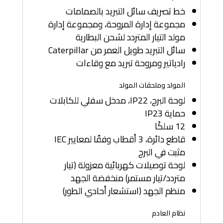
خط تصريف سائل التبريد بالصمامات
مجموعة إدارة المروحة، ومجموعة إدارة
مولد التيار المتردد لشحن البطارية
سائل التبريد طويل العمر من Caterpillar
رادياتير ومروحة تبريد مع وقاءات
المولد وملحقات المولد
لوحة البرج، IP22، مدخل سفلي للكابلات
حماية IP23
12 سلكًا
قاطع دائرة، 3 أقطاب وفقًا لمعايير IEC
مثبت في البرج
لوحة توصيلات كهربائية معزولة (تيار
متردد/تيار مستمر) منخفضة الجهد
منظم الجهد (استشعار أحادي الطور)
نظام العادم