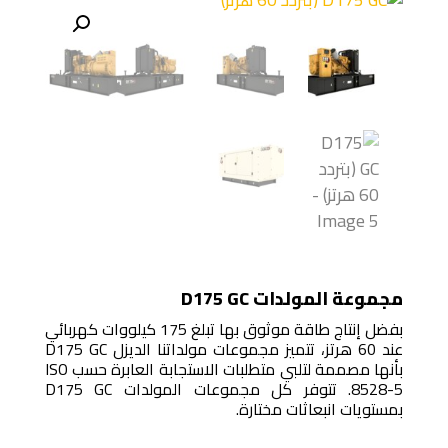
مجموعة المولدات D175 GC
بفضل إنتاج طاقة موثوق بها تبلغ 175 كيلووات كهربائي
عند 60 هرتز، تتميز مجموعات مولداتنا الديزل D175 GC
بأنها مصممة لتلبي متطلبات الاستجابة العابرة حسب ISO
8528-5. تتوفر كل مجموعات المولدات D175 GC
بمستويات انبعاثات مختارة.