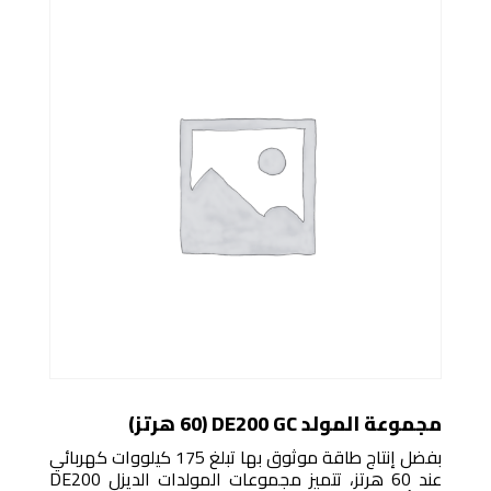
مجموعة المولد DE200 GC (60 هرتز)
بفضل إنتاج طاقة موثوق بها تبلغ 175 كيلووات كهربائي
عند 60 هرتز، تتميز مجموعات المولدات الديزل DE200