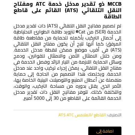
MCCB ذو تقدير مدخل خدمة ATC ومفتاح
النقل التلقائي (ATS) القائم على قاطع
الطاقة
تم تصميم مفاتيح النقل التلقائي (ATS) ذات تقدير مدخل
الخدمة (SER) من Cat® لتزويد طاقة الطوارئ الاحتياطية
إلى أحمال التركيب بأكمله للحماية من مقاطعة طاقة
المرفق؛ كما أنها تتيح أن يكون مفتاح النقل التلقائي
(ATS) في أقرب موضع ممكن لنقطة مدخل الخدمة.
ومن خلال الامتثال الآمن والامتثال للقوانين، ودمج
وسائل الحماية اللازمة من التيار الزائد وفصل الخدمة في
مفتاح النقل التلقائي، يمكن إجراء تركيب واحد عند مدخل
الخدمة. ويخلصك هذا التصميم من الحاجة إلى حماية
منفصلة عن أعطال المنبع والتوصيلات البينية الخاصة بها،
الأمر الذي يقلل بدوره من مساحة التركيب، والوقت،
والتكلفة كذلك. تتوفر مفاتيح النقل ذات تقدير مدخل
الخدمة القائمة على القاطع من 30 إلى 5000 أمبير.
التصنيف:
القاطع /الملامس ATS ATC
اضافة إلى