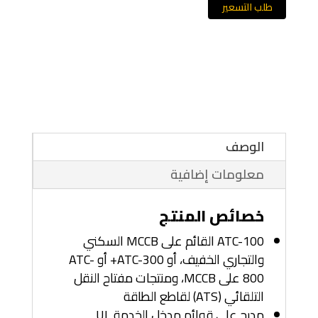
طلب التسعير
الوصف
معلومات إضافية
خصائص المنتج
ATC-100 القائم على MCCB السكني
والتجاري الخفيف، أو ATC-300+ أو ATC-
800 على MCCB، ومنتجات مفتاح النقل
التلقائي (ATS) لقاطع الطاقة
مدرج على قوائم مدخل الخدمة UL