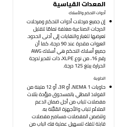
المعدات القياسية
أدوات التحكم والأسلاك
إن جميع مرحلات أدوات التحكم ومرحلات
الدرجات الصناعية مغلفة تمامًا لتقليل
تعرضها للغبار والنفايات إلى أدنى الحدود.
العروات مقدرة عند 90 درجة، كما أن
جميع أسلاك التحكم هي أسلاك AWG
رقم 16، من نوع XLPE، ذات تقدير لدرجة
الحرارة يبلغ 125 درجة.
الحاوية
حاويات NEMA 1، أو 3R، أو 12 متينة من
الفولاذ المطلي بالمسحوق مزوَّدة بثلاث
مفصلات للباب من أجل ضمان الدعم
الملائم للباب والأجهزة المُثبَّتة به.
وتتضمن المفصلات مسامير مفصلات
قابلة للفك لتسهيل عملية فك الباب من