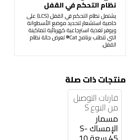
نظام التحكم في القفل
يشتمل نظام التحكم في القفل (LCS) على
خاصية استشعار لتحديد موضع الأسطوانة
ويوفر تغذية استرجاعية كهربائية للماكينة
التي تتطلب برنامج Cat® لعرض حالة نظام
القفل.
منتجات ذات صلة
قارنات التوصيل
من النوع S
مسمار
الإمساك S-
45 سعة 10