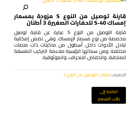
قارنة توصيل من النوع S مزودة بمسمار
إمساك S-40 للحفارات الصغيرة 3 أطنان
قارنة التوصيل من النوع S عبارة عن قارنة توصيل
مخصصة من نوع مسمار الإمساك. وهي تضمن إمكانية
تبادل الأدوات داخل أسطول من ماكينات ذات منصات
مختلفة. ومن سماتها الرئيسية ملاءمة التركيب المتسقة
للملحقة، وانخفاض الانحراف، والموثوقية.
التصنيف:
قارنات التوصيل من النوع S
اضافة إلى
طلب التسعير