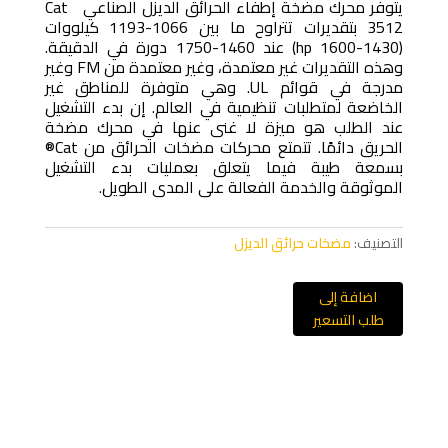
يتوفر محرك مضخة إطفاء الحرائق الديزل الصناعي Cat
3512 بتقديرات تتراوح ما بين 1066-1193 كيلووات
(1430-1600 hp) عند 1460-1750 دورة في الدقيقة.
وهذه التقديرات غير معتمدة، وغير معتمدة من FM وغير
مدرجة في قوائم UL. وهي متوفرة للمناطق غير
الخاضعة لمتطلبات تنظيمية في العالم. إن بدء التشغيل
عند الطلب هو ميزة لا غنى عنها في محرك مضخة
الحريق دائمًا. تتمتع محركات مضخات الحرائق من Cat®
بسمعة طيبة فيما يتعلق بعمليات بدء التشغيل
الموثوقة والخدمة الفعالة على المدى الطويل.
التصنيف:
مضخات حرائق الديزل
اضافة إلى
طلب التسعير