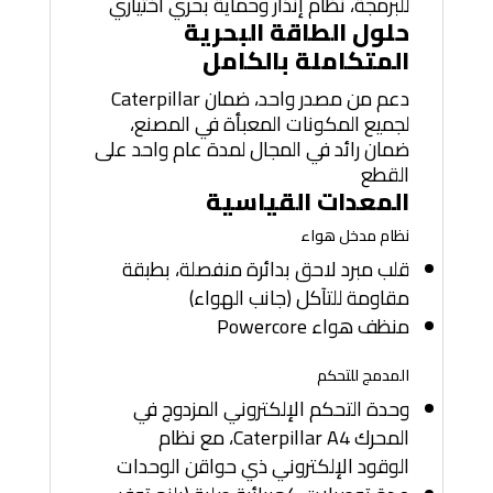
للبرمجة، نظام إنذار وحماية بحري اختياري
حلول الطاقة البحرية
المتكاملة بالكامل
دعم من مصدر واحد، ضمان Caterpillar
لجميع المكونات المعبأة في المصنع،
ضمان رائد في المجال لمدة عام واحد على
القطع
المعدات القياسية
نظام مدخل هواء
قلب مبرد لاحق بدائرة منفصلة، بطبقة
مقاومة للتآكل (جانب الهواء)
منظف هواء Powercore
المدمج للتحكم
وحدة التحكم الإلكتروني المزدوج في
المحرك Caterpillar A4، مع نظام
الوقود الإلكتروني ذي حواقن الوحدات