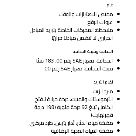
عام
ممتص الاهتزازات والوقاء
عروات الرفع
ملاحظة: المحركات الخاصة بتبريد المبادل
الحراري لا تتضمن مبادلاً حراريًا
الحدافة ومبيت الحدافة
الحدافة، معيار SAE رقم 00، 183 سنًا
مبيت الحدافة، معيار SAE رقم 00
نظام التبريد
مبرد الزيت
الترموستات والمبيت، درجة حرارة للفتح
الكامل تبلغ 92 درجة مئوية (198 درجة
فهرنهايت)
مضخة مياه الدثار، تُدار بترس، طرد مركزي
مضخة المياه العذبة الإضافية