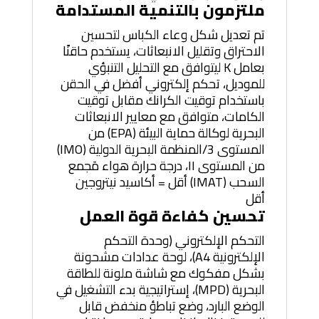
ملتزمون بالتنمية المستدامة
تم تعديل شكل وعاء الكباس لتحسين
الاحتراق وتقليل الانبعاثات، يستخدم حاقنًا
بعامل K ليتوافق مع التحليل التنبؤي
للموديل، تحكم إلكتروني أفضل في الحقن
باستخدام توقيت الكرانك مقابل توقيت
الكامات، متوافق مع معايير الانبعاثات
البحرية لوكالة حماية البيئة (EPA) من
المستوى 3/المنظمة البحرية الدولية (IMO)
من المستوى II، درجة حرارة هواء مَجمع
السحب (IMAT) أقل = أكاسيد نيتروجين
أقل
تحسين كفاءة قوة العمل
التحكم الإلكتروني (وحدة التحكم
الإلكترونية A4)، لوحة عدادات مشحونة
بشكل مفكوك مع شاشة ملونة للطاقة
البحرية (MPD)، إستراتيجية بدء التشغيل في
الوضع البارد، وضع تباطؤ منخفض قابل