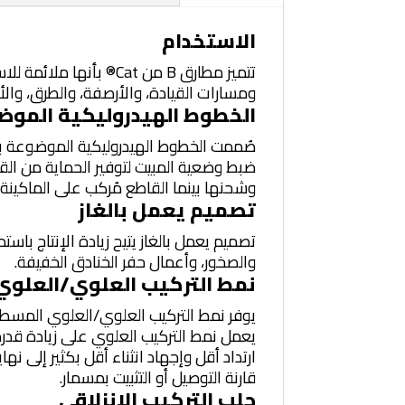
الاستخدام
تتميز مطارق B من Cat®
ومسارات القيادة، والأرصفة، والطرق، والأ
الخطوط الهيدروليكية الموض
صُممت الخطوط الهيدروليكية الموضوعة بش
ضبط وضعية المبيت لتوفير الحماية من الق
وشحنها بينما القاطع مُركب على الماكينة،
تصميم يعمل بالغاز
تصميم يعمل بالغاز يتيح زيادة الإنتاج باس
والصخور، وأعمال حفر الخنادق الخفيفة.
نمط التركيب العلوي/العلو
يوفر نمط التركيب العلوي/العلوي المسطح ن
يعمل نمط التركيب العلوي على زيادة قدر
ارتداد أقل وإجهاد انثناء أقل بكثير إلى ن
قارنة التوصيل أو التثبيت بمسمار.
جلب التركيب الانزلاقي