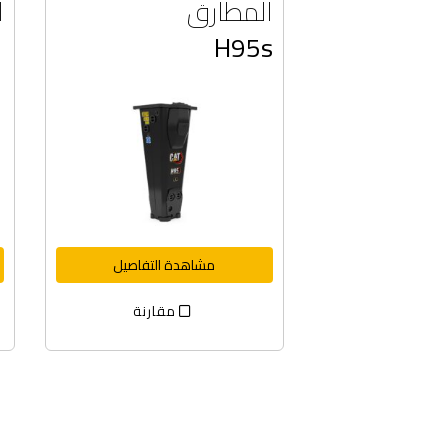
المطارق
ا
1
H95s
مشاهدة التفاصيل
مقارنة