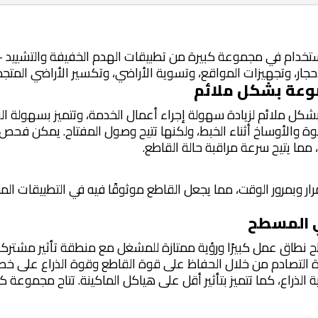
 بأنها ملائمة للاستخدام في مجموعة كبيرة من تطبيقات الهدم الخفيفة والتش
حجار، وتجهيزات المواقع، وتسوية الأراضي، وتكسير الأراضي المتج
وعة بشكل ملائم
كل ملائم لزيادة سهولة إجراء أعمال الخدمة، وتتميز بسهولة الو
وة والأوساخ أثناء الخبط، ولكنها تتيح وصول المفتاح. يمكن فح
 مما يتيح سرعة مراقبة حالة القاطع.
تمرار وبمرور الوقت، مما يجعل القاطع موثوقًا فيه في التطبيقات ال
ي المسطح
طاق عمل كبيرًا ورؤية ممتازة للمشغل مع منطقة تأثير مشتركة ونم
ة التصادم من خلال الحفاظ على قوة القاطع وقوة الذراع على خط 
هاية الذراع، كما تتميز بتأثير أقل على هياكل الماكينة. تتاح مجموع