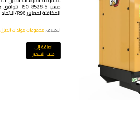
المكافئة لمعايير R96/الاتحاد الأوروبي من المرحلة IIIA.
التصنيف:
مجموعات مولدات الديزل
اضافة إلى
طلب التسعير