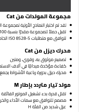
مجموعة المولدات من Cat
لقد تم اختبار النماذج الأولية لمجموعة المولدات
تقبل حملاً للمجموعة مقدرًا بنسبة 100% في خطوة واحدة وتلبي متطلبات التحميل وفقًا لمعايير NFPA 110 الأخرى
تتوافق مع متطلبات ISO 8528-5 الخاصة بحالة الاستقرار والاستجابة العابرة
محرك ديزل من Cat
تصميم موثوق به، وقوي، ومتين
كفاءة مؤكدة ميدانيًا في آلاف الاست
محرك ديزل بدورة رباعية الأشواط يجمع 
مولد تيار متردد بإطار M
تقلل قدرة بدء تشغيل الموتور الفائقة من
مصمم للتوافق مع سمات الأداء والخرج ا
عزل شديد من الفئة H