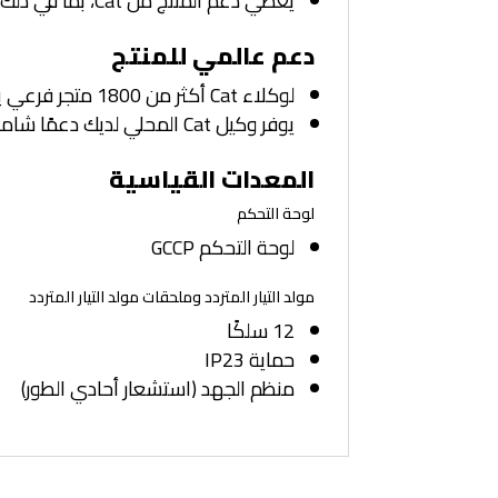
يغطي دعم المنتج من Cat، بما في ذلك خدمة الوكلاء، وقطع الغيار، والضمان، نظام الطاقة من Cat بالكامل
دعم عالمي للمنتج
لوكلاء Cat أكثر من 1800 متجر فرعي يعمل في 200 دولة.
يوفر وكيل Cat المحلي لديك دعمًا شاملاً بعد البيع، والذي يتضمن اتفاقيات الصيانة والإصلاح
المعدات القياسية
لوحة التحكم
لوحة التحكم GCCP
مولد التيار المتردد وملحقات مولد التيار المتردد
12 سلكًا
حماية IP23
منظم الجهد (استشعار أحادي الطور)