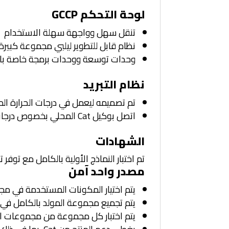
لوحة التحكم GCCP
تنقل سهل وواجهة سهلة الاستخدام
نظام قابل للتطوير ليلبي مجموعة كبيرة
وحدات توسعة ووحدات برمجة خاصة بالمو
نظام التبريد
تم تصميمه ليعمل في درجات الحرارة المحيطة القياسية وحتى 5
اتصل بوكيل Cat المحلي بخصوص درجات حرارة محيطة وارتفاعات معينة
الشهادات
تم اختبار النماذج الأولية بالكامل مع توفر ت
مصدر واحد آمن
يتم اختيار المكونات المستخدمة في مج
يتم تجميع مجموعة المولد بالكامل في إحدى منشآت Caterpillar وفق
يتم اختبار كل مجموعة من مجموعات المولدات