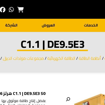
الخدمات
العروض
الشركة
C1.1 | DE9.5E3
/
أنظمة الطاقة
/
الطاقة الكهربائية
/
مجموعات مولدات الديزل
1.1 | DE9.5E3
C1.1 | DE9.5E3 50 هرتز R96/ يكافئ EUIIIA