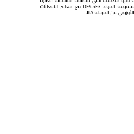
مجموعة المولدات الديزل C1.1 بأنها مصممة لتلبي متطلبات الاستجابة العابرة
حسب ISO 8528-5. تتوافق مجموعة المولد DE9.5E3 مع معايير الانبعاثات