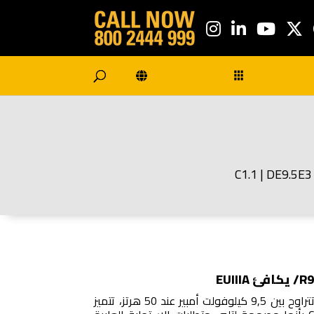
/ C
بفضل إنتاج طاقة موثوق بها تتراوح بين 9,5 كيلوفولت أمبير عند 50 هرتز، تتميز