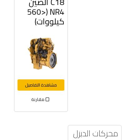
C18 الصين
NR4 (<560
كيلووات)
مشاهدة التفاصيل
مقارنة
محركات الديزل