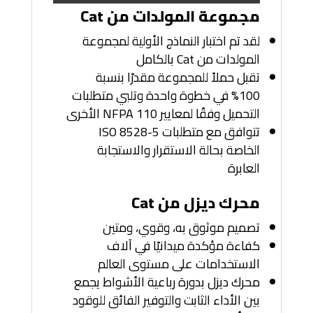
مجموعة المولدات من Cat
لقد تم اختبار النماذج الأولية لمجموعة
المولدات من Cat بالكامل
تقبل حملاً للمجموعة مقدرًا بنسبة
100% في خطوة واحدة وتلبي متطلبات
التحميل وفقًا لمعايير NFPA 110 الأخرى
تتوافق مع متطلبات ISO 8528-5
الخاصة بحالة الاستقرار والاستجابة
العابرة
محرك ديزل من Cat
تصميم موثوق به، وقوي، ومتين
كفاءة مؤكدة ميدانيًا في آلاف
الاستخدامات على مستوى العالم
محرك ديزل بدورة رباعية الأشواط يجمع
بين الأداء الثابت والتوفير الفائق للوقود