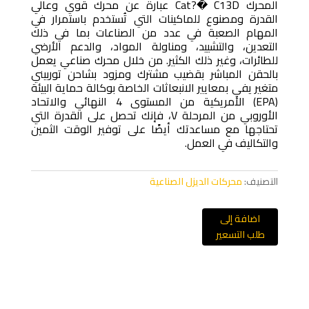
المحرك Cat?� C13D عبارة عن محرك قوي وعالي
القدرة ومصنوع للماكينات التي تُستخدم باستمرار في
المهام الصعبة في عدد من الصناعات بما في ذلك
التعدين، والتشييد، ومناولة المواد، والدعم الأرضي
للطائرات، وغير ذلك الكثير. من خلال محرك صناعي يعمل
بالحقن المباشر بقضيب مشترك ومزود بشاحن توربيني
متغير يفي بمعايير الانبعاثات الخاصة بوكالة حماية البيئة
(EPA) الأمريكية من المستوى 4 النهائي والاتحاد
الأوروبي من المرحلة V، فإنك تحصل على القدرة التي
تحتاجها مع مساعدتك أيضًا على توفير الوقت الثمين
والتكاليف في العمل.
التصنيف:
محركات الديزل الصناعية
اضافة إلى
طلب التسعير