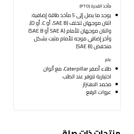
مأخذ القدرة (PTO)
يوجد ما يصل إلى 5 مآخذ طاقة إضافية:
اثنان موجهان للخلف (SAE B، أو C، أو D)،
واثنان موجهان للأمام (SAE A أو SAE B)
وآخر إضافي موجه للأمام مثبت بشكل
منخفض (SAE B)
عام
طلاء أصفر Caterpillar، مع ألوان
اختيارية تتوفر عند الطلب
مخمد الاهتزاز
عروات الرفع
منتجات ذات صلة