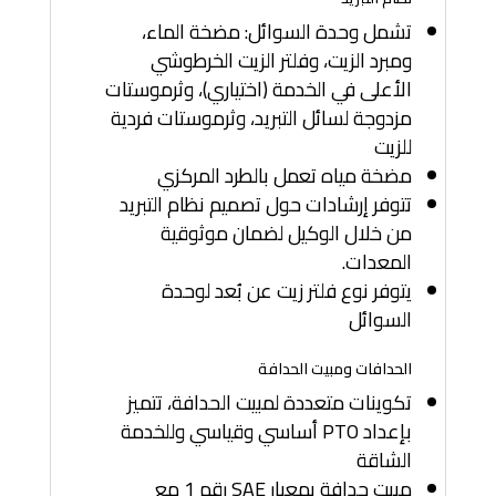
تشمل وحدة السوائل: مضخة الماء،
ومبرد الزيت، وفلتر الزيت الخرطوشي
الأعلى في الخدمة (اختياري)، وثرموستات
مزدوجة لسائل التبريد، وثرموستات فردية
للزيت
مضخة مياه تعمل بالطرد المركزي
تتوفر إرشادات حول تصميم نظام التبريد
من خلال الوكيل لضمان موثوقية
المعدات.
يتوفر نوع فلتر زيت عن بُعد لوحدة
السوائل
الحدافات ومبيت الحدافة
تكوينات متعددة لمبيت الحدافة، تتميز
بإعداد PTO أساسي وقياسي وللخدمة
الشاقة
مبيت حدافة بمعيار SAE رقم 1 مع