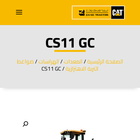
CS11 GC
الصفحة الرئيسية
/
المعدات
/
الهراسات
/
ضواغط
التربة الاهتزازية
/ CS11 GC