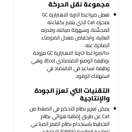
مجموعة نقل الحركة
تعمل ضواغط التربة الاهتزازية GC
بمحرك Cat الذي يتميز بكفاءته
المحسَّنة، وسهولة صيانته، وقدرته
العالية، وانخفاض معدل الضوضاء
الصادرة عنه.
<li/ضواغط التربة الاهتزازية GC مزودة
بوظيفة الوضع الاقتصادي (Eco)، وهي
وظيفة تساعد في الاقتصاد في
استهلاك الوقود.
التقنيات التي تعزز الجودة
والإنتاجية
يمكن تعزيز نظام التحكم في الضغط من
Cat عن طريق إضافة هوائي نظام
التخطيط باستخدام نظام القمر الصناعي
للملاحة العالمية (GNSS) الاختياري