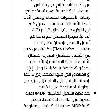
عن نظام قياس قائم على مقياس
السرعة للتربة الحبيبية. وهو يُستخدم مع
ترتيبات الأسطوانة الملساء. ويعمل أثناء
اهتزاز الأسطوانة، ويقيس لعمق كبير
في الأرض، من 1,0 حتى 1,2 م (3-4
أقدام)، موفرًا للمشغل صورة لما هو
أسفل السطح. بإمكان نظام قيمة
مقياس الضغط (CMV) الكشف عن كثير
من الأشياء للمشغل المتدرب، كمكان
الأشياء الشاذة المختفية (كالأجسام
المدفونة، والصخور، وكرات الوحل، إلخ.)
أو المناطق التي فيها الضغط رديء. كما
بإمكانه الإشارة إلى الحاجة إلى مزيد من
الرطوبة للمساعدة على الضغط.
تعد قدرة تشغيل الماكينة (MDP) تقنية
حصرية من Caterpillar فقط. توضح
تقنية MDP صلابة التربة بقياس مقاومة