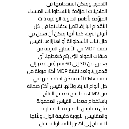
التدحرج. ويمكن استخدامها في
الماكينات المزوَّدة بالأسطوانات الملساء
المزوَّدة بأطقم الحاوية الواقية ذات
الأقدام البارزة. تتميز بكفاءتها في كل
أنواع التربة، كما أنها يمكن أن تعمل في
حال ثبات الأسطوانة أو اهتزازها. تقيس
تقنية MDP في الأعماق القريبة من
طبقات المواد التي يتم ضغطها، أي
بعمق من 30 إلى 60 سم (من قدم إلى
قدمين). وتعد تقنية MDP أكثر مرونة من
تقنية CMV لأنه يمكن استخدامها في
كل أنواع التربة، ولأنها تقيس أكثر ضحالة
من CMV، مما يتيح تصحيح النتائج
باستخدام معدات القياس المحمولة،
مثل مقاييس الانحراف الانحدارية
والمقاييس النووية خفيفة الوزن. ولأنها
لا تحتاج إلى اهتزاز الأسطوانة، تقل