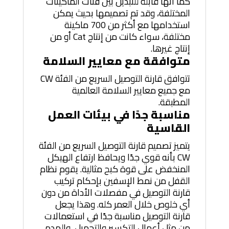
كما أنها قابلة للتبديل بين فئات الماكينات
المختلفة، وقد تم تصميمها بحيث يمكن
استخدامها مع أكثر من 700 ماكينة
مختلفة، سواء كانت من إنتاج Cat أو من
إنتاج غيرها.
متوافقة مع معايير السلامة
تتوافق قارنة التوصيل السريع من الفئة CW
مع جميع معايير السلامة العالمية
المطبقة.
مناسبة جدًا في بيئات العمل
القاسية
يتميز تصميم قارنة التوصيل السريع من الفئة
CW بأنه قوي جدًا ويحافظ ارتفاع الهيكل
المنخفض على قوة كبح مثالية. يقوم نظام
القفل من نمط الإسفين بإحكام تركيب
قارنة التوصيل في مفصلات الأداة من دون
أي خلوص خلال العمر كله. وهذا يجعل
قارنة التوصيل مناسبة جدًا في استعمالات
من مثل أعمال التكسير والتحميل، والهدم