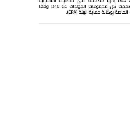
مجموعات مولداتنا الديزل D40 GC بأنها مصممة لتلبي متطلبات الاستجابة
العابرة حسب ISO 8528-5. صُممت كل مجموعات المولدات D40 GC وفقًا
لخاصة بوكالة حماية البيئة (EPA).