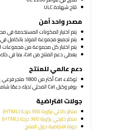
تتاح شهادة ULC
مصدر واحد آمن
يتم اختيار المكونات المستخدمة في مج
يتم تجميع مجموعة المولد بالكامل في إحدى منشآت Caterpillar وفق
يتم اختبار كل مجموعة من مجموعات المولدات
يغطي دعم المنتج من Cat، بما في ذلك خدمة الوكلاء، وقطع الغيار، والضمان، نظام الطاقة من Cat بالكامل
دعم عالمي للمنتج
لوكلاء Cat أكثر من 1800 متجر فرعي يعمل في 200 دولة.
يوفر وكيل Cat المحلي لديك دعمًا شاملاً بعد البيع، والذي يتضمن اتفاقيات الصيانة والإصلاح
جولات افتراضية
منظر داخلي بزاوية 360 درجة (HTML)
منظر خارجي بزاوية 360 درجة (HTML)
جولة افتراضية حول المنتج