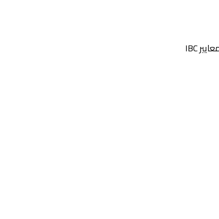
ير IBC