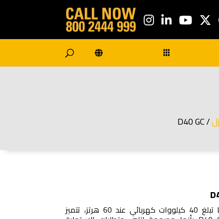
ل
/ D40 GC
بفضل إنتاج طاقة موثوق بها تبلغ 40 كيلووات كهربائي عند 60 هرتز، تتميز