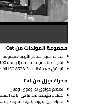
مجموعة المولدات من Cat
لقد تم اختبار النماذج الأولية لمجموعة المولدات
تقبل حملاً للمجموعة مقدرًا بنسبة 100% في خطوة واحدة وتلبي متطلبات التحميل وفقًا لمعايير NFPA 110 الأخرى
تتوافق مع متطلبات ISO 8528-5 الخاصة بحالة الاستقرار والاستجابة العابرة
محرك ديزل من Cat
تصميم موثوق به، وقوي، ومتين
كفاءة مؤكدة ميدانيًا في آلاف الاست
محرك ديزل بدورة رباعية الأشواط يجمع 