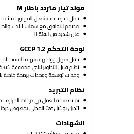
مولد تيار متردد بإطار M
تقلل قدرة بدء تشغيل الموتور الفائقة من
مصمم للتوافق مع سمات الأداء والخرج ا
عزل شديد من الفئة H
لوحة التحكم GCCP 1.2
تنقل سهل وواجهة سهلة الاستخدام
نظام قابل للتطوير ليلبي مجموعة كبيرة
وحدات توسعة ووحدات برمجة خاصة بالمو
نظام التبريد
تم تصميمه ليعمل في درجات الحرارة المحيطة القياسية وحتى 5
اتصل بوكيل Cat المحلي بخصوص درجات حرارة محيطة وارتفاعات معينة
الشهادات
مدرج في قوائم UL 2200