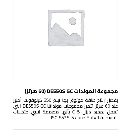
مجموعة المولدات DE550S GC (60 هرتز)
بفضل إنتاج طاقة موثوق بها تبلغ 550 كيلوفولت أمبير
عند 60 هرتز، تتميز مجموعات مولداتنا DE550S GC التي
تعمل بمحرد ديزل C15 بأنها مصممة لتلبي متطلبات
الاستجابة العابرة حسب ISO 8528-5.