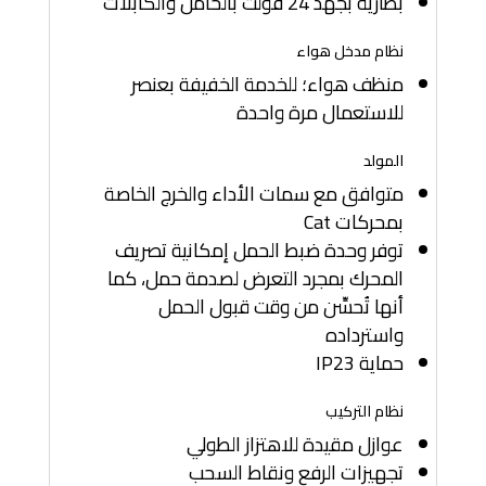
بطارية بجهد 24 فولت بالحامل والكابلات
نظام مدخل هواء
منظف هواء؛ للخدمة الخفيفة بعنصر
للاستعمال مرة واحدة
المولد
متوافق مع سمات الأداء والخرج الخاصة
بمحركات Cat
توفر وحدة ضبط الحمل إمكانية تصريف
المحرك بمجرد التعرض لصدمة حمل، كما
أنها تُحسِّن من وقت قبول الحمل
واسترداده
حماية IP23
نظام التركيب
عوازل مقيدة للاهتزاز الطولي
تجهيزات الرفع ونقاط السحب