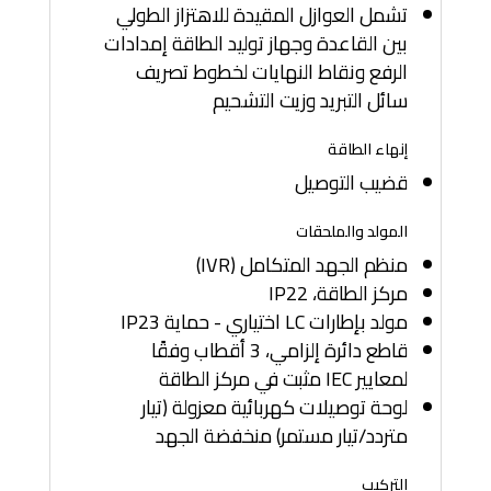
تشمل العوازل المقيدة للاهتزاز الطولي
بين القاعدة وجهاز توليد الطاقة إمدادات
الرفع ونقاط النهايات لخطوط تصريف
سائل التبريد وزيت التشحيم
إنهاء الطاقة
قضيب التوصيل
المولد والملحقات
منظم الجهد المتكامل (IVR)
مركز الطاقة، IP22
مولد بإطارات LC اختياري - حماية IP23
قاطع دائرة إلزامي، 3 أقطاب وفقًا
لمعايير IEC مثبت في مركز الطاقة
لوحة توصيلات كهربائية معزولة (تيار
متردد/تيار مستمر) منخفضة الجهد
التركيب