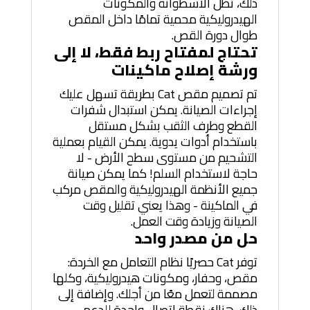
ذلك، تظل الأسطوانة والمكونات
الهيدروليكية محمية تمامًا داخل المقص
طوال دورة القص.
تحتاج لمفتاح ربط فقط، لا إلى
ورشة إصلاح ماكينات
تم تصميم مقص Cat بطريقة تسهل عليك
إجراءات الصيانة. يمكن استبدال شفرات
القطع وطرف الثقب بشكل مستقل
باستخدام أدوات يدوية. يمكن القيام بعملية
التشحيم من مستوى سطح الأرض - لا
حاجة لاستخدام السلم! كما يمكن صيانة
جميع الأنظمة الهيدروليكية والمقص مركب
في الماكينة - وهذا يعني تقليل وقت
الصيانة وزيادة وقت العمل.
حل من مصدر واحد
توفر Cat حصريًا نظام التعامل مع الخردة:
مقص، وحفار، ومكونات هيدروليكية، وكلها
مصممة لتعمل معًا من أجلك. وإضافة إلى
ذلك، هناك نقطة اتصال واحدة للدعم -