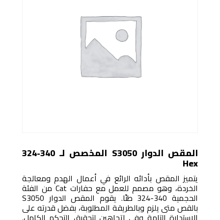
المقص الدوار S3050 المخصص لـ ‎324-340
Hex
يتميز المقص بأدائه الرائع في أعمال الهدم ومعالجة
الخردة، وهو مصمم للعمل مع حفارات Cat من الفئة
الحجمية ‎324-340 طنًا. يقوم المقص الدوار S3050
بالقص متى يلزم وبالطريقة المطلوبة، بفضل قدرته على
الاستدارة التامة وفي اتجاهين لتحقيق التحكم الكامل.