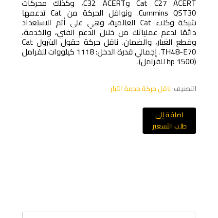
Cat C27 ACERT وC32 ACERT، وكذلك محركات
Cummins QST30. ونواقل الحركة من Cat تدعمها
شبكة وكلاء Cat العالمية، وهي على أتم الاستعداد
دائمًا لدعم عملياتك من خلال الدعم الفني، والخدمة،
وقطع الغيار، والضمان. ناقل حركة حقول البترول Cat
TH48-E70. إجمالي قدرة الدخل: 1118 كيلووات للفرامل
(1500 hp للفرامل).
التصنيف:
ناقل حركة خدمة الآبار
اضافة إلى
طلب التسعير