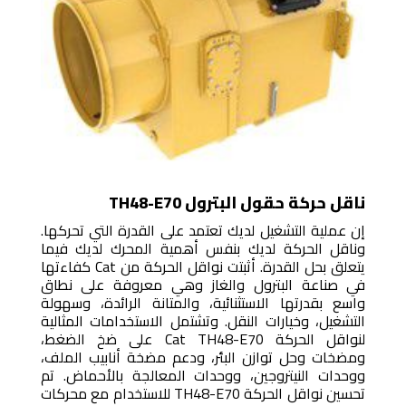
ناقل حركة حقول البترول TH48-E70
إن عملية التشغيل لديك تعتمد على القدرة التي تحركها.
وناقل الحركة لديك بنفس أهمية المحرك لديك فيما
يتعلق بحل القدرة. أثبتت نواقل الحركة من Cat كفاءتها
في صناعة البترول والغاز وهي معروفة على نطاق
واسع بقدرتها الاستثنائية، والمتانة الرائدة، وسهولة
التشغيل، وخيارات النقل. وتشتمل الاستخدامات المثالية
لنواقل الحركة Cat TH48-E70 على ضخ الضغط،
ومضخات وحل توازن البئر، ودعم مضخة أنابيب الملف،
ووحدات النيتروجين، ووحدات المعالجة بالأحماض. تم
تحسين نواقل الحركة TH48-E70 للاستخدام مع محركات