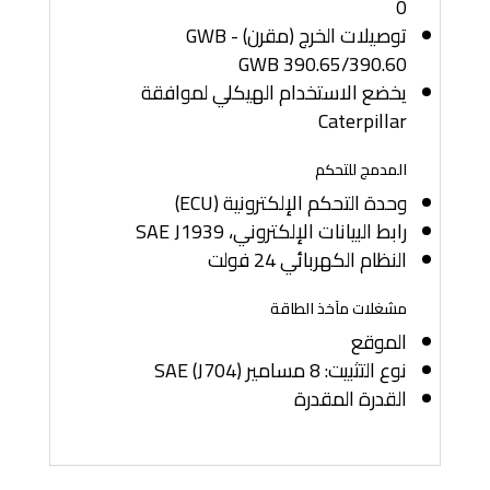
0
توصيلات الخرج (مقرن) - GWB
390.60‏/GWB 390.65
يخضع الاستخدام الهيكلي لموافقة
Caterpillar
المدمج للتحكم
وحدة التحكم الإلكترونية (ECU)
رابط البيانات الإلكتروني، SAE J1939
النظام الكهربائي 24 فولت
مشغلات مآخذ الطاقة
الموقع
نوع التثبيت: 8 مسامير SAE (J704)
القدرة المقدرة