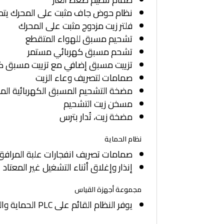
نظام حوض جاف مثبت على المحرك يتم 
فلتر زيت مزدوج مثبت على المحرك
تشحيم مسبق للهواء المتقطع
تشحم مسبق كهربائي مستمر
تزييت مسبق إضافي مع تزييت مسبق ك
صمامات لتصريف وعاء الزيت
مضخة التشحيم المسبق الكهربائية الم
مسخن زيت التشحيم
مضخة زيت، تُدار بترس
نظام الحماية
صمامات تصريف انفجارات علبة المرافق
إنذار وإغلاق أثناء التشغيل غير المعتاد
مجموعة أجهزة القياس
يوفر النظام القائم على PLC الحماية والمراقبة والتحكم داخل حاوية NEMA 4 (IP66).