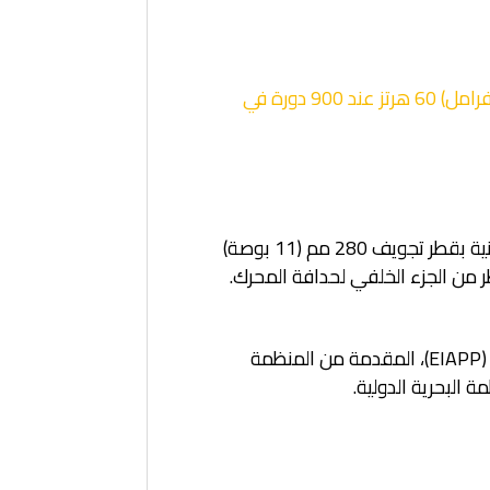
مجموعة المولد البحري C280-8 2420 كيلووات كهربائي 2530 كيلووات للفرامل (3393 قدرة حصانية للفرامل) 60 هرتز عند 900 دورة في
المحرك عبارة عن محرك ديزل بشاحن توربيني، يعمل بمبرد لاحق، بدروة رباعية الأشواط، وحدة حقن إلكترونية بقطر تجويف 280 مم (11 بوصة)
شهادة IMO المعتمدة من GL وCCS - تتضمن بيان الامتثال أو الشهادة الدولية للمحرك لمنع تلوث الهواء (EIAPP)، المقدمة من المنظمة