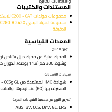
والانبعاثات العابرة
المستندات والكتيبات
مجموعات مولدات C280 - CAT للاستخدامات البحرية
الدقيقة
المعدات القياسية
تكوين المنتج
وشوط 300 مم (11.8 بوصة). الدوران حسب معيار SAE هو الدوران عكس اتجاه حركة عقارب الساعة بالنظر من الجزء الخلفي لحدافة المحرك.
شهادات الانبعاثات
المعترف بها (RO) عند توفرها، والملف الفني الذي يجب الاحتفاظ به على متن السفينة وفقًا للوائح المنظمة البحرية الدولية.
تصريح النوع من جمعية الشهادات البحرية
ABS، BV، CCS، DnV، GL، LRS