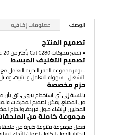
الوصف
معلومات إضافية
تصميم المنتج
• تتمتع محركات Cat C280 بأكثر من 20 عامًا من موثوقية المكونات ومتانتها من محركات 3600
تصميم التغليف المبسط
للتشغيل - سهولة التعامل والتثبيت، وقلي
حزم مخصصة
المحليين لإنشاء حلول فريدة. والحزم الم
مجموعة كاملة من الملحقا
تعمل مجموعة متنوعة كبيرة من ملحقات ال
لاختبار بالحمل الكامل لضمان الأداء السل