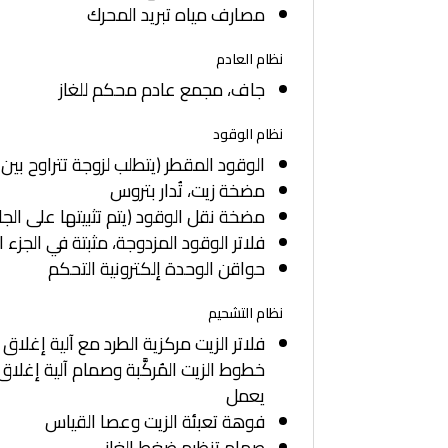
مصارف مياه تبريد المحرك
نظام العادم
جاف، مجمع عادم محكم للغاز
نظام الوقود
الوقود المقطر (يتطلب لزوجة تتراوح بين 1,4 و20 سنتي ستوك عند 38 درجة مئوية)
مضخة زيت، تُدار بتروس
مضخة نقل الوقود (يتم تثبيتها على الجان
فلاتر الوقود المزدوجة، مثبتة في الجزء
حواقن الوحدة إلكترونية التحكم
نظام التشحيم
فلاتر الزيت مركزية الطرد مع آلية إغلا
خطوط الزيت المُركَّبة وصمام آلية إغلاق
يعمل
فوهة تعبئة الزيت وعصا القياس
صمام تنظيم ضغط الغاز