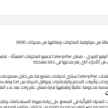
- توفر مجموعة الحفر البحرية التعامل مع الرفع الفردي - ضمان 
ل من الأجزاء التي يتم شحنها في حالة مفككة
بالنسبة إلى أي استخدام بترولي، ثق بأن منتجات Caterpillar ستلبي احتياجات
من المصنع. يمكن تصميم ا
خصصة مدعومة عالميًا وتغطيها فترة ضمان عام واحد بعد بدء الت
ت
محرك المُركَّبة في المصنع على زيادة مرونة الاستخدامات وتقل
يم للمجموعة• تتوفر مجموعة كاملة من اختبارات وتقارير المصنع بما