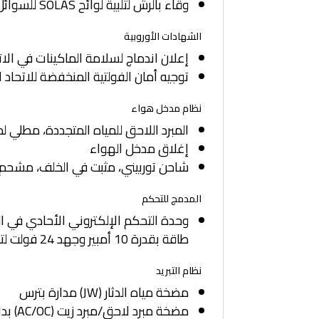
وقاء بالرش لتلبية لوائح SOLAS للسوائل القابلة للاشتعال
الشهادات الأوروبية
إعلان اندماج لسلامة الماكينات في الات
توجيه أمان الفولتية المنخفضة للاتحاد 
نظام مدخل هواء
المبرد اللاحق للمياه المتجددة، مطلي ل
إغلاق مدخل الهواء
شاحن توربيني، مثبت في الخلف، مشحم ب
المدمج للتحكم
طاقة بقدرة 10 أمبير وجهد 24 فولت لتشغيل وحدات التحكم الإلكتروني في المحرك)
نظام التبريد
مضخة مياه الدثار (JW) مدارة بترس
مضخة مبرد لاحق/مبرد زيت (AC/OC) بدائرة منفصلة تعمل بالتروس