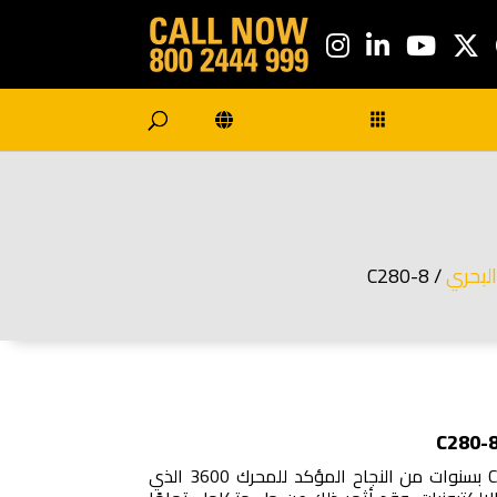
البحري
/ C280-8
تتمتع مجموعة المولد C280-8 بسنوات من النجاح المؤكد للمحرك 3600 الذي