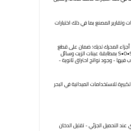
وتقارير المصنع بما في ذلك اختبارات
 Caterpillar يقدمون الخدمة لكل جزء من أجزاء المحرك لديك؛ ضمان على قطع
الغيار والعمل من Caterpillar؛ تتوفر اتفاقيات صيانة وقائية لخيارات الإصلاح قبل الأعطال؛ يقوم برنامج S•O•SSM بمطابقة عينات الزيت وسائل
سوائل غير مرغوب فيها - وجود نواتج احتراق ثانوية -
ًا من موثوقية المكونات ومتانتها من محركات 3600• الإمكانيات الكبيرة للاستخدامات الميدانية في البحر
 أقل للوقود المعني عند التحميل الجزئي - تقليل الدخان