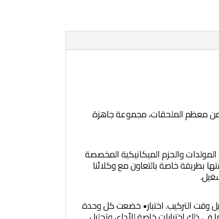
Caterpillar لجميع المكونات المعبأة - تتضمن معظم الملحقات، مجموعة جاهزة
 مشروعك من خلال مجموعات المولدات والحزم الميكانيكية المخصصة
لمحركات والمولدات وأدوات التحكم والرادياتيرات ونواقل الحركة من Cat وملاءمتها بطريقة خاصة بالتعاون مع وكلائنا
شغيل.
يل وقت التركيب. اختبار• خضعت كل وحدة
 في ذلك اختبارات خاصة للأداء، وتحليل