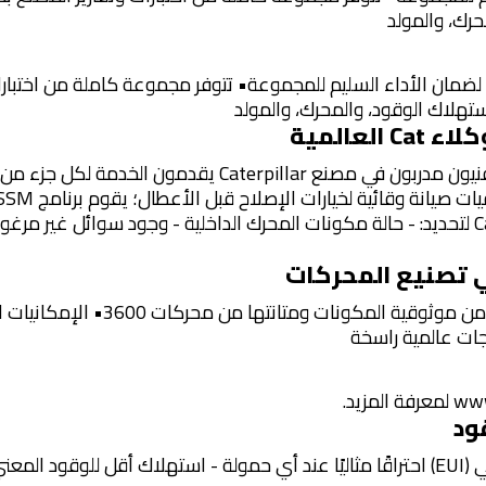
حرك، والمولد
ضمان الأداء السليم للمجموعة• تتوفر مجموعة كاملة من اختبارات 
استهلاك الوقود، والمحرك، والمولد
عالمية
أكثر من 2200 منفذ وكيل؛ لدى الوكلاء فنيون مدربون في مصنع
التبريد مع المعايير التي تحددها Caterpillar لتحديد: - حالة مكونات المحرك الداخلية - وجود 
• تتمتع محركات C280 بأكثر من 20 عام
جات عالمية راسخة
ود
- يوفر نظام وقود بحقن الوحدة الإلكتروني (EUI) احتراقًا مثاليًا عند أي حمولة - استهلاك