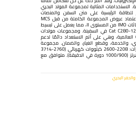
إلكترونيات. وقد أثمر ذلك عن حل متكامل تمامًا
ة. الاستخدامات المثالية لمجموعة المولد البحري
در للطاقة الرئيسية على متن السفن والمنصات
المخصصة للحفر والإنتاج. تم اعتماد عروض المجموعة الكاملة من قبل MCS
وهي متوافقة مع معايير انبعاثات IMO من المستوى II، مما يعمل على تبسيط
عملية دمج مجموعة المولد Cat C280-12 في السفينة. ومجموعات مولدات
Cat تدعمها شبكة وكلاء Cat العالمية، وهي على أتم الاستعداد دائمًا لدعم
ي، والخدمة، وقطع الغيار، والضمان. مجموعة
المولد البحري C280-8. التقديرات: 2208-2600 كيلووات كهربائي (2760-3714
كيلوفولت أمبير) عند 50/60 هرتز (1000/900 دورة في الدقيقة). متوافق مع
الحفر البحري