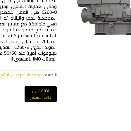
يضم أحدث التقنيات في مجال ال
ومثالي لعمليات التشغيل البحري
C280-8 هي العمل كمص
عملياتك من خلال الدعم الفن
انبعاثات IMO للمستوى II.
التصنيف:
مجموعات مولدات الإنتاج و
اضافة إلى
طلب التسعير