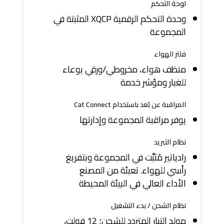
لوحة التحكم
وحدة التحكم الرقمية XQCP المثبتة في
المجموعة
فلتر الهواء
منظف هواء، مخروطي/ورقي بوعاء
للغبار ومؤشر خدمة
المراقبة عن بُعد باستخدام Cat Connect
يوفر مراقبة المجموعة وإدارتها
نظام التبريد
رادياتير مُثبَّت في المجموعة وبتفريغ
رأسي للهواء. تعبئة من المصنع
الأداء العالي في البيئة المحيطة
نظام الشحن / بدء التشغيل
مولد التيار المتردد للشحن؛ 12 فولت،