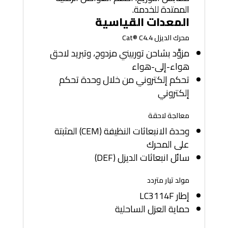
الممتدة للخدمة.
المعدات القياسية
محرك الديزل Cat® C4.4
مزوَّد بشاحن توربيني مزدوج، وتبريد لاحق
هواء-إلى-هواء
تحكم إلكتروني من خلال وحدة تحكم
إلكتروني
معالجة لاحقة
وحدة الانبعاثات النظيفة (CEM) المثبتة
على المحرك
سائل انبعاثات الديزل (DEF)
مولد تيار متردد
إطار LC3114F
حماية العزل الساحلية